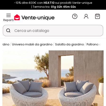
-10% oltre 400€ con
HEAT10
sui prodotti Vente-unique
Termina tra:
01g
02h
45m
01s
Reparti
iardino
Universo mobili da giardino
Salotto da giardino
Poltrona da 