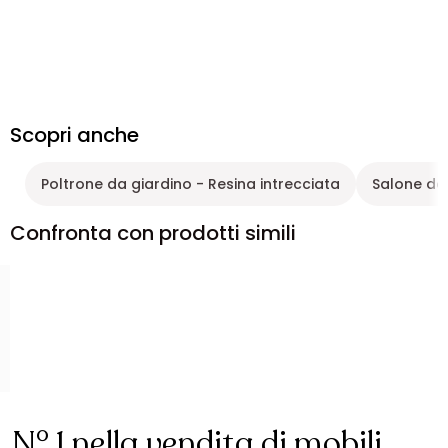
Scopri anche
Poltrone da giardino - Resina intrecciata
Salone da
Confronta con prodotti simili
N° 1 nella vendita di mobili