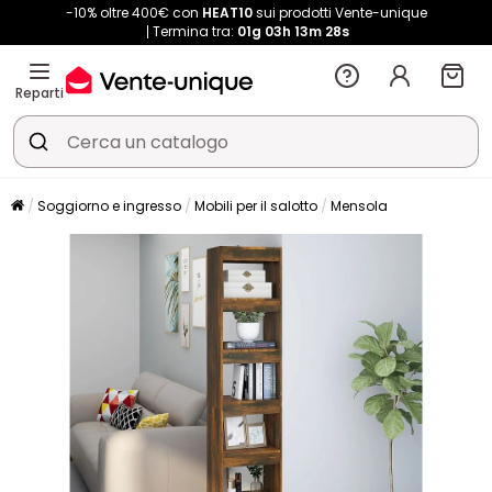
-10% oltre 400€ con
HEAT10
sui prodotti Vente-unique
Termina tra:
01g
03h
13m
28s
Reparti
Soggiorno e ingresso
Mobili per il salotto
Mensola