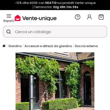
-10% oltre 400€ con
HEAT10
sui prodotti Vente-unique
Termina tra:
02g
09h
11m
39s
Reparti
Giardino
Accessori e attrezzi da giardino
Doccia esterna