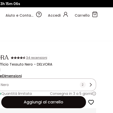
3h
15m
05s
Aiuto e Contatti
Accedi
Carrello
ORA
34 recensioni
fficio Tessuto Nero - DELVORA
€
ne
Dimensioni
:
Nero
2
e
Quantità limitata
Consegna in 3 a 5 giorni
Aggiungi al carrello