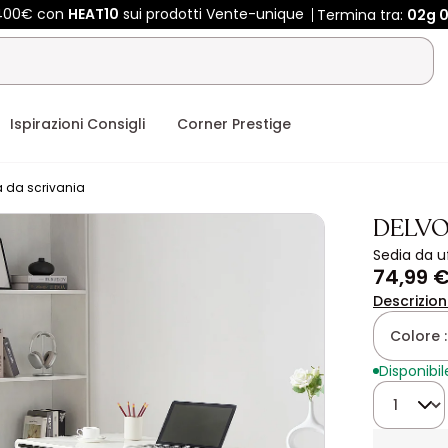
 400€ con
HEAT10
sui prodotti Vente-unique
Termina tra:
02g
0
Ispirazioni Consigli
Corner Prestige
 da scrivania
DELV
Sedia da u
74,99 
Descrizio
Colore 
Disponibil
Quantità