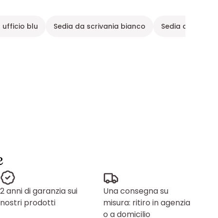
 ufficio blu
Sedia da scrivania bianco
Sedia da scriva
e
2 anni di garanzia sui
Una consegna su
nostri prodotti
misura: ritiro in agenzia
o a domicilio