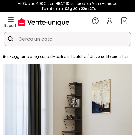
-10% oltre 400€ con
HEAT10
sui prodotti Vente-unique
Termina tra:
02g
20h
22m
27s
Reparti
Soggiorno e ingresso
Mobili per il salotto
Universo libreria
Libreri