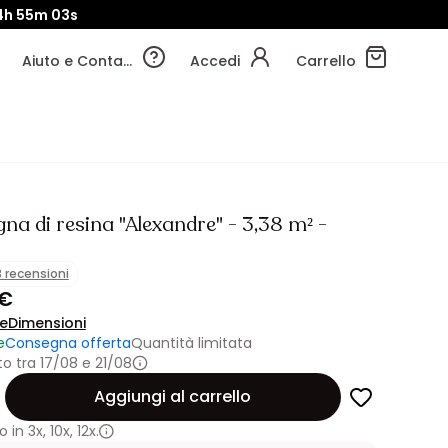
4h
55m
02s
Aiuto e Contatti
Accedi
Carrello
gna di resina "Alexandre" - 3,38 m² -
3 recensioni
 €
ne
Dimensioni
e
Consegna offerta
Quantità limitata
 tra 17/08 e 21/08
Aggiungi al carrello
 in
3x
,
10x
,
12x.