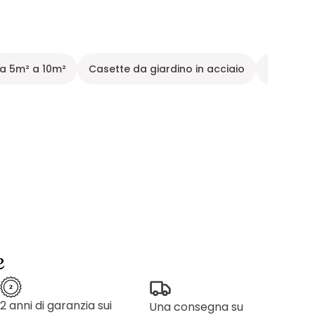
da 5m² a 10m²
Casette da giardino in acciaio
Arredame
e
2 anni di garanzia sui
Una consegna su