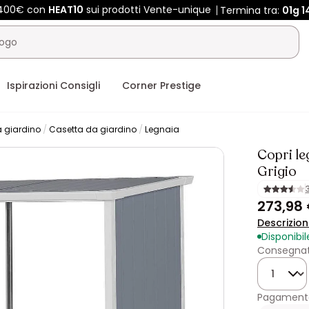
 400€ con
HEAT10
sui prodotti Vente-unique
Termina tra:
01g
1
Ispirazioni Consigli
Corner Prestige
a giardino
Casetta da giardino
Legnaia
Copri le
Grigio
273,98
Descrizio
Disponibil
Consegnato
Quantità
Pagamento