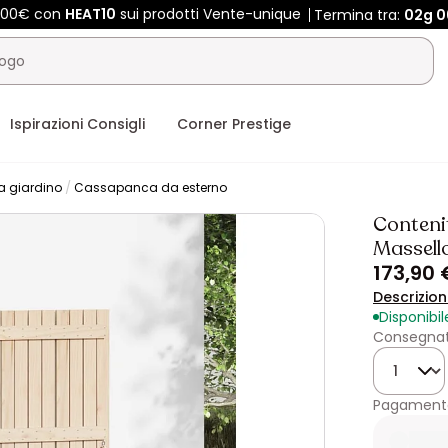
 400€ con
HEAT10
sui prodotti Vente-unique
Termina tra:
02g
0
Ispirazioni Consigli
Corner Prestige
a giardino
Cassapanca da esterno
Conteni
Massello
173,90 
Descrizio
Disponibil
Consegnat
Quantità
Pagamento