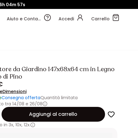
6h
04m
55s
Aiuto e Contatti
Accedi
Carrello
tore da Giardino 147x68x64 cm in Legno
 di Pino
€
ne
Dimensioni
e
Consegna offerta
Quantità limitata
o tra 14/08 e 26/08
Aggiungi al carrello
 in
3x
,
10x
,
12x.