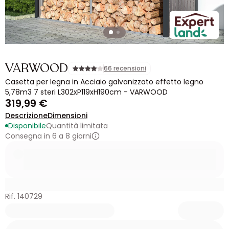
VARWOOD
66 recensioni
Casetta per legna in Acciaio galvanizzato effetto legno
5,78m3 7 steri L302xP119xH190cm - VARWOOD
319,99 €
Descrizione
Dimensioni
Disponibile
Quantità limitata
Consegna in 6 a 8 giorni
Rif. 140729