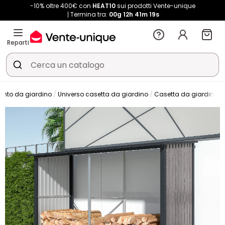
-10% oltre 400€ con
HEAT10
sui prodotti Vente-unique
Termina tra:
00g
12h
41m
17s
Reparti
nto da giardino
Universo casetta da giardino
Casetta da giardino