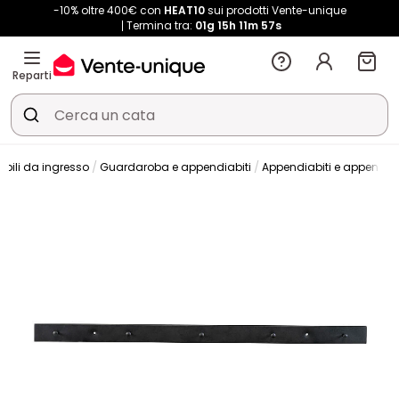
-10% oltre 400€ con
HEAT10
sui prodotti Vente-unique
Termina tra:
01g
15h
11m
56s
Reparti
obili da ingresso
Guardaroba e appendiabiti
Appendiabiti e appendiab