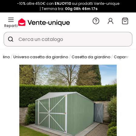
-10% oltre 450€ con
ENJOY10
sui prodotti Vente-unique
Termina tra:
00g
08h
46m
17s
Reparti
rdino
Universo casetta da giardino
Casetta da giardino
Capanna da