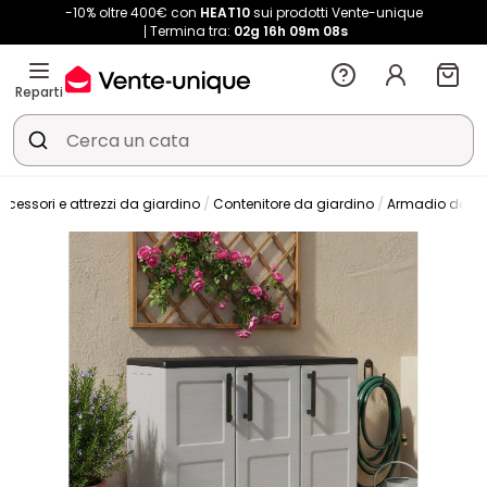
-10% oltre 400€ con
HEAT10
sui prodotti Vente-unique
Termina tra:
02g
16h
09m
07s
Reparti
ccessori e attrezzi da giardino
Contenitore da giardino
Armadio da gi