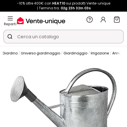
-10% oltre 400€ con
HEAT10
sui prodotti Vente-unique
Termina tra:
02g
23h
32m
03s
Reparti
Giardino
Universo giardinaggio
Giardinaggio
Irrigazione
Annaffia