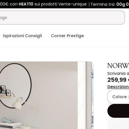
 400€ con
HEAT10
sui prodotti Vente-unique
Termina tra:
00g
0
Ispirazioni Consigli
Corner Prestige
NORW
Scrivania 
259,99
Descrizio
Colore 