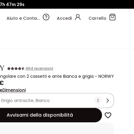
7h
47m
27s
Aiuto e Contatti
Accedi
Carrello
Y
464 recensioni
angolare con 2 cassetti e ante Bianca e grigia - NORWY
 €
ne
Dimensioni
:
Grigio antracite, Bianco
2
Avvisami della disponibilità