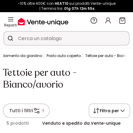
-10% oltre 400€ con
HEAT10
sui prodotti Vente-unique
Termina tra:
01g
07h
12m
54s
Reparti
redamento da giardino
Posto auto coperto
Tettoie per auto - Bianco/
Tettoie per auto -
Bianco/avorio
Tutti i filtri
Filtra per
1
5 prodotti
Venduto e spedito da Vente-unique