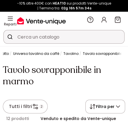
-10% oltre 400€ con
HEAT10
sui prodotti Vente-unique
Termina tra:
02g
16h
57m
34s
Reparti
alotto
Universo tavolino da caffè
Tavolino
Tavolo sovrapponibile i
Tavolo sovrapponibile in
marmo
Tutti i filtri
Filtra per
2
12 prodotti
Venduto e spedito da Vente-unique