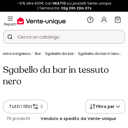
-10% oltre 400€ con
HEAT10
sui prodotti Vente-unique
Termina tra:
02g
03h
22m
06s
Reparti
giorno e ingresso
Bar
Sgabello da bar
Sgabello da bar in tessuto n
Sgabello da bar in tessuto
nero
Tutti i filtri
Filtra per
2
70 prodotti
Venduto e spedito da Vente-unique