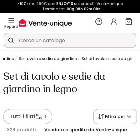
-10% oltre 450€ con
ENJOY10
sui prodotti Vente-unique
Termina tra:
00g
08h
02m
07s
Reparti
iardino
Set tavolo e sedia da giardino
Set di tavolo e sedie da giardi
Set di tavolo e sedie da
giardino in legno
Tutti i filtri
Filtra per
1
329 prodotti
Venduto e spedito da Vente-unique