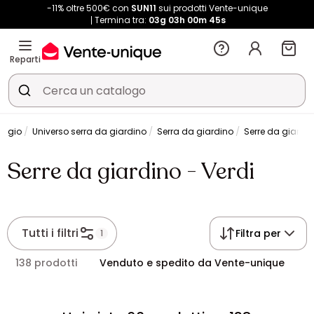
-11% oltre 500€ con
SUN11
sui prodotti Vente-unique
Termina tra:
03g
03h
00m
44s
Reparti
aggio
Universo serra da giardino
Serra da giardino
Serre da giardin
Serre da giardino - Verdi
Tutti i filtri
Filtra per
1
138 prodotti
Venduto e spedito da Vente-unique