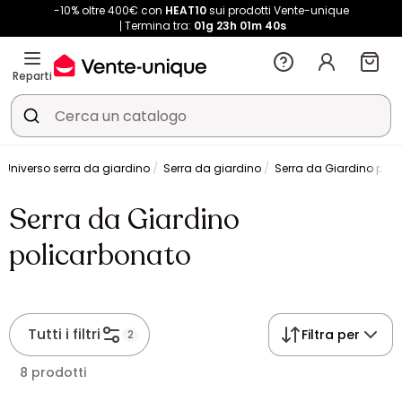
-10% oltre 400€ con
HEAT10
sui prodotti Vente-unique
Termina tra:
01g
23h
01m
40s
Reparti
Universo serra da giardino
Serra da giardino
Serra da Giardino pol
Serra da Giardino
policarbonato
Tutti i filtri
Filtra per
2
8 prodotti