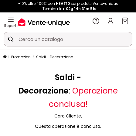
-10% oltre 400€ con
HEAT10
sui prodotti Vente-unique
Termina tra:
02g
14h
31m
51s
Reparti
Promozioni
Saldi - Decorazione
Saldi -
Decorazione
:
Operazione
conclusa!
Caro Cliente,
Questa operazione è conclusa.