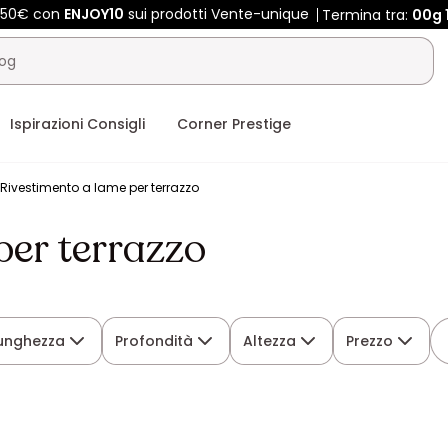
 450€ con
ENJOY10
sui prodotti Vente-unique
Termina tra:
00g
Ispirazioni Consigli
Corner Prestige
Rivestimento a lame per terrazzo
per terrazzo
unghezza
Profondità
Altezza
Prezzo