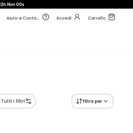
12h
15m
59s
Aiuto e Contatti
Accedi
Carrello
Tutti i filtri
Filtra per