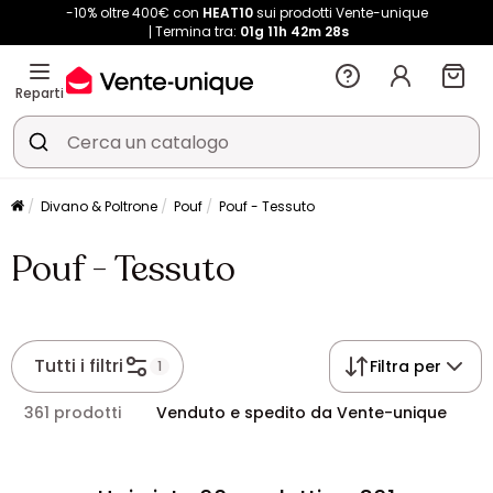
-10% oltre 400€ con
HEAT10
sui prodotti Vente-unique
Termina tra:
01g
11h
42m
28s
Reparti
Divano & Poltrone
Pouf
Pouf - Tessuto
Pouf - Tessuto
Tutti i filtri
Filtra per
1
361 prodotti
Venduto e spedito da Vente-unique