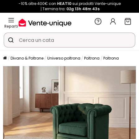
-10% oltre 400€ con
HEAT10
sui prodotti Vente-unique
Termina tra:
02g
13h
48m
43s
Reparti
Divano & Poltrone
Universo poltrona
Poltrona
Poltrona