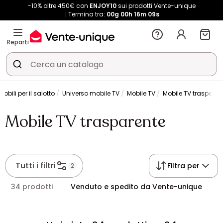
-10% oltre 450€ con
ENJOY10
sui prodotti Vente-unique
Termina tra:
00g
00h
16m
09s
Reparti
Mobili per il salotto
Universo mobile TV
Mobile TV
Mobile TV trasparen
Mobile TV trasparente
Tutti i filtri
Filtra per
2
34 prodotti
Venduto e spedito da Vente-unique