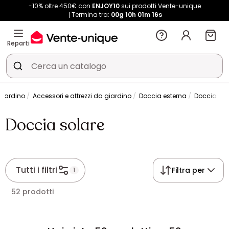
-10% oltre 450€ con
ENJOY10
sui prodotti Vente-unique
Termina tra:
00g
10h
01m
16s
Reparti
Giardino
Accessori e attrezzi da giardino
Doccia esterna
Doccia sol
Doccia solare
Tutti i filtri
Filtra per
1
52 prodotti