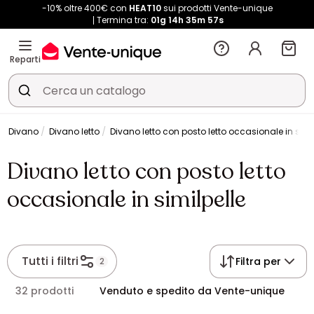
-10% oltre 400€ con
HEAT10
sui prodotti Vente-unique
Termina tra:
01g
14h
35m
57s
Reparti
Divano
Divano letto
Divano letto con posto letto occasionale in simi
Divano letto con posto letto
occasionale in similpelle
Tutti i filtri
Filtra per
2
32 prodotti
Venduto e spedito da Vente-unique