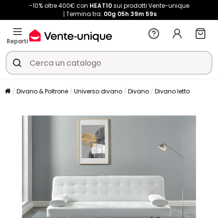
-10% oltre 400€ con
HEAT10
sui prodotti Vente-unique
Termina tra:
00g
05h
39m
58s
Reparti
Divano & Poltrone
Universo divano
Divano
Divano letto