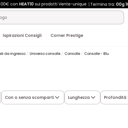
 400€ con
HEAT10
sui prodotti Vente-unique
Termina tra:
00g
1
Ispirazioni Consigli
Corner Prestige
ili da ingresso
Universo consolle
Consolle
Consolle - Blu
Con o senza scomparti
Lunghezza
Profondità