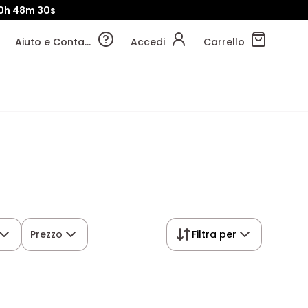
0h
48m
29s
Aiuto e Contatti
Accedi
Carrello
Prezzo
Filtra per