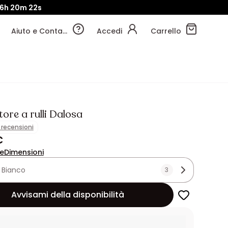
6h
20m
20s
Aiuto e Contatti
Accedi
Carrello
ore a rulli Dalosa
1 recensioni
€
ne
Dimensioni
:
Bianco
3
Avvisami della disponibilità