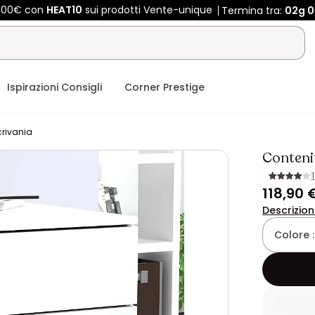
 400€ con
HEAT10
sui prodotti Vente-unique
Termina tra:
02g
0
Ispirazioni Consigli
Corner Prestige
crivania
Contenit
118,90 
Descrizio
Colore 