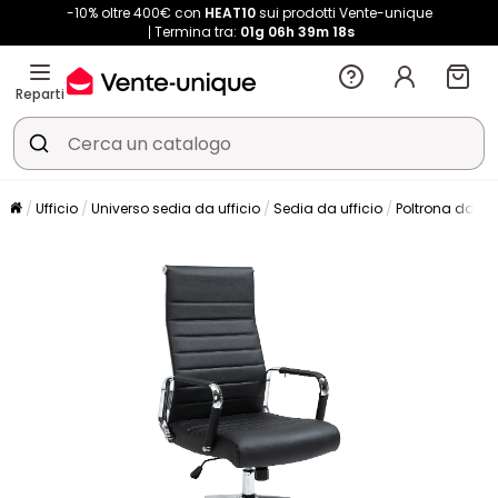
-10% oltre 400€ con
HEAT10
sui prodotti Vente-unique
Termina tra:
01g
06h
39m
17s
Reparti
Ufficio
Universo sedia da ufficio
Sedia da ufficio
Poltrona da uff