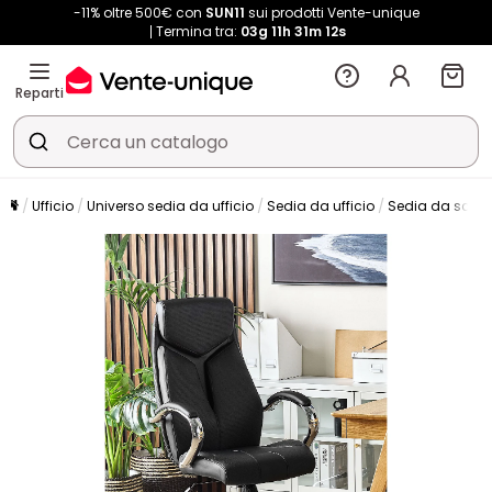
-11% oltre 500€ con
SUN11
sui prodotti Vente-unique
Termina tra:
03g
11h
31m
11s
Reparti
Ufficio
Universo sedia da ufficio
Sedia da ufficio
Sedia da scriv