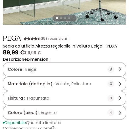
PEGA
258 recensioni
Sedia da ufficio Altezza regolabile in Velluto Beige - PEGA
89,99 €
119,99 €
Descrizione
Dimensioni
Colore :
Beige
8
Materiale (dettaglio) :
Velluto, Poliestere
3
Finitura :
Trapuntato
3
Colore (piedi) :
Argento
4
Disponibile
Quantità limitata
Consegna in 3 a 5 giorni