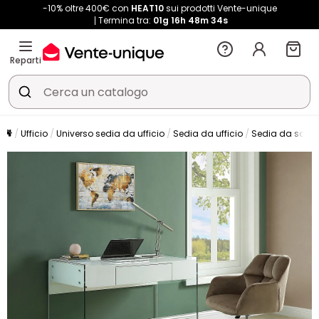
-10% oltre 400€ con
HEAT10
sui prodotti Vente-unique
Termina tra:
01g
16h
48m
34s
Reparti
Ufficio
Universo sedia da ufficio
Sedia da ufficio
Sedia da scriv