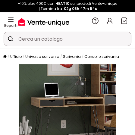
-10% oltre 400€ con
HEAT10
sui prodotti Vente-unique
Termina tra:
02g
08h
47m
53s
Reparti
Ufficio
Universo scrivania
Scrivania
Consolle scrivania