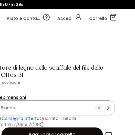
4h
07m
36s
Aiuto e Contatti
Accedi
Carrello
ore di legno dello scaffale del file dello
 Offas 3f
1 recensioni
€
ne
Dimensioni
:
Bianco
4
e
Consegna offerta
Quantità limitata
 tra 17/08 e 21/08
Aggiungi al carrello