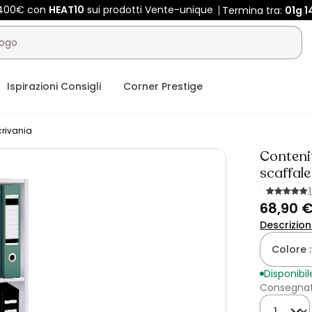
 400€ con
HEAT10
sui prodotti Vente-unique
Termina tra:
01g
1
Ispirazioni Consigli
Corner Prestige
crivania
Contenit
scaffale
68,90 
Descrizio
Colore 
Disponibil
Consegnato
Quantità