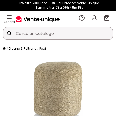
-11% oltre 500€ con
SUN11
sui prodotti Vente-unique
Termina tra:
03g
05h
49m
18s
Reparti
Divano & Poltrone
Pouf