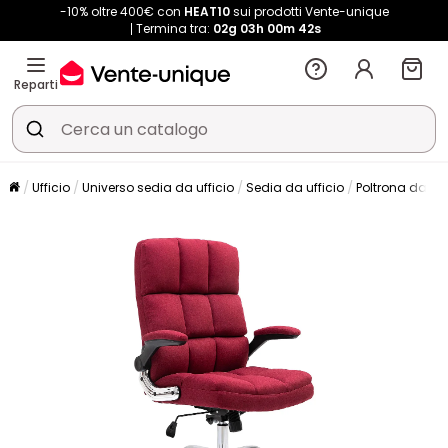
-10% oltre 400€ con
HEAT10
sui prodotti Vente-unique
Termina tra:
02g
03h
00m
41s
Reparti
Ufficio
Universo sedia da ufficio
Sedia da ufficio
Poltrona da uff