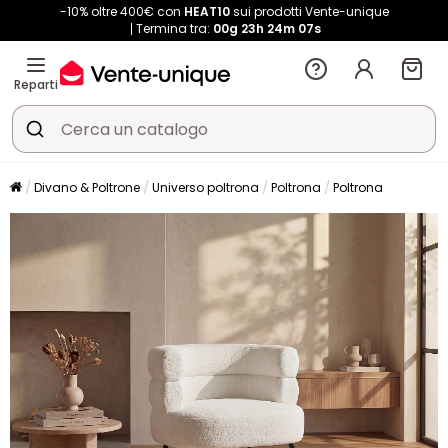
-10% oltre 400€ con
HEAT10
sui prodotti Vente-unique
Termina tra:
00g
23h
24m
06s
Reparti
Divano & Poltrone
Universo poltrona
Poltrona
Poltrona