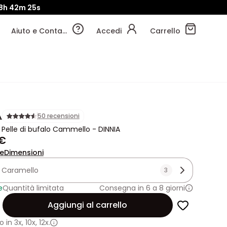
8h
42m
23s
Aiuto e Contatti
Accedi
Carrello
A
50 recensioni
n Pelle di bufalo Cammello - DINNIA
 €
ne
Dimensioni
:
Caramello
3
e
Quantità limitata
Consegna in 6 a 8 giorni
Aggiungi al carrello
 in
3x
,
10x
,
12x.