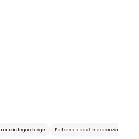
trona in legno beige
Poltrone e pouf in promozione
Po