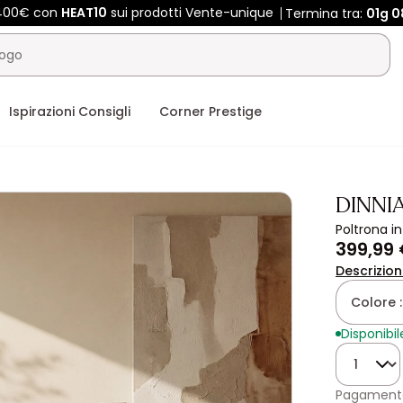
 400€ con
HEAT10
sui prodotti Vente-unique
Termina tra:
01g
0
Ispirazioni Consigli
Corner Prestige
DINNI
Poltrona i
399,99
Descrizio
Colore 
Disponibil
Quantità
Pagamento