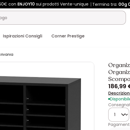
450€ con
ENJOY10
sui prodotti Vente-unique
Termina tra:
00g
Ispirazioni Consigli
Corner Prestige
crivania
Organiz
Organiz
Scompart
186,99 
Descrizio
Disponibil
Consegnato
Quantità
Pagamento