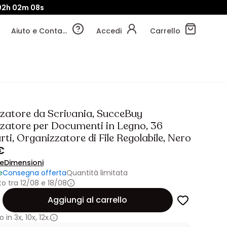
02h
02m
05s
Aiuto e Contatti
Accedi
Carrello
zatore da Scrivania, SucceBuy
zatore per Documenti in Legno, 36
i, Organizzatore di File Regolabile, Nero
€
ne
Dimensioni
e
Consegna offerta
Quantità limitata
 tra 12/08 e 18/08
Aggiungi al carrello
 in
3x
,
10x
,
12x.