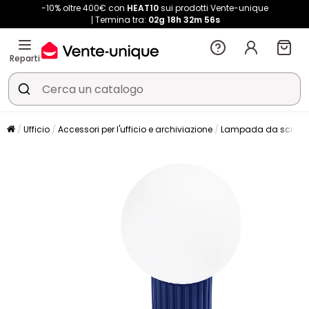
-10% oltre 400€ con
HEAT10
sui prodotti Vente-unique
Termina tra:
02g
18h
32m
55s
Reparti
Ufficio
Accessori per l'ufficio e archiviazione
Lampada da scriva