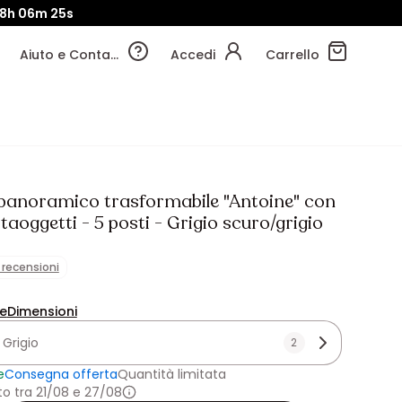
8h
06m
23s
Aiuto e Contatti
Accedi
Carrello
panoramico trasformabile "Antoine" con
taoggetti - 5 posti - Grigio scuro/grigio
1 recensioni
ne
Dimensioni
:
Grigio
2
e
Consegna offerta
Quantità limitata
o tra 21/08 e 27/08