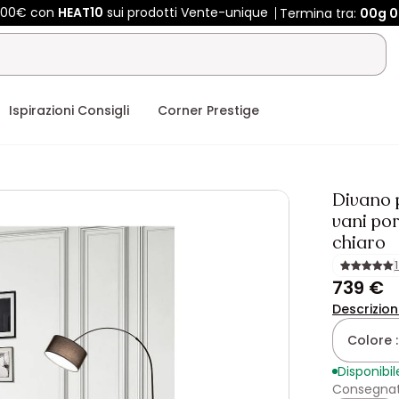
 400€ con
HEAT10
sui prodotti Vente-unique
Termina tra:
00g
0
Ispirazioni Consigli
Corner Prestige
Divano 
vani por
chiaro
739 €
Descrizio
Colore 
Disponibil
Consegnat