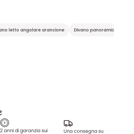
ano letto angolare arancione
Divano panoramico
Il 
e
2 anni di garanzia sui
Una consegna su