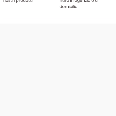
nostri prodotti
ritiro in agenzia o a
domicilio