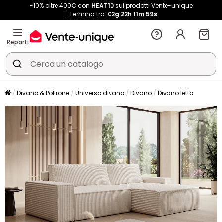
-10% oltre 400€ con
HEAT10
sui prodotti Vente-unique
Termina tra:
02g
22h
11m
58s
Reparti
Divano & Poltrone
Universo divano
Divano
Divano letto