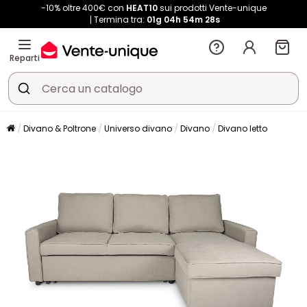
-10% oltre 400€ con
HEAT10
sui prodotti Vente-unique
Termina tra:
01g
04h
54m
28s
Reparti
Divano & Poltrone
Universo divano
Divano
Divano letto