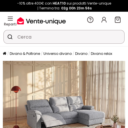
-10% oltre 400€ con
HEAT10
sui prodotti Vente-unique
Termina tra:
02g
00h
23m
54s
Reparti
Divano & Poltrone
Universo divano
Divano
Divano relax