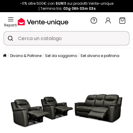
-11% oltre 500€ con
SUN11
sui prodotti Vente-unique
Termina tra:
03g
06h
03m
02s
Reparti
Divano & Poltrone
Set da soggiorno
Set divano e poltrona