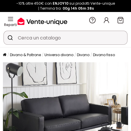
-10% oltre 450€ con
ENJOY10
sui prodotti Vente-unique
Termina tra:
00g
14h
05m
38s
Reparti
Divano & Poltrone
Universo divano
Divano
Divano fisso