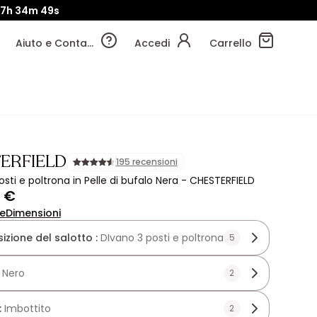
17h
34m
49s
Aiuto e Contatti
Accedi
Carrello
ERFIELD
195 recensioni
sti e poltrona in Pelle di bufalo Nera - CHESTERFIELD
9 €
ne
Dimensioni
zione del salotto :
DIvano 3 posti e poltrona
5
:
Nero
2
:
Imbottito
2