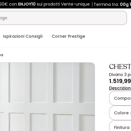
 450€ con
ENJOY10
sui prodotti Vente-unique
Termina tra:
00g
Ispirazioni Consigli
Corner Prestige
na
CHEST
Divano 3 po
1.519,9
Descrizio
Composi
Colore 
Finitura 