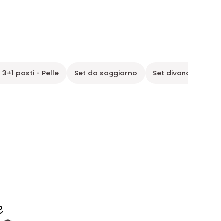
 3+1 posti - Pelle
Set da soggiorno
Set divano e poltro
e