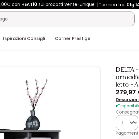
e 400€ con
HEAT10
sui prodotti Vente-unique
Termina tra:
01g
1
Ispirazioni Consigli
Corner Prestige
DELTA -
armadiet
letto - 
279,97
Descrizio
Disponibil
Consegnat
Quantità
Pagamento