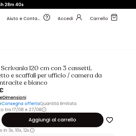
4h
28m
38s
Aiuto e Contatti
Accedi
Carrello
 Scrivania 120 cm con 3 cassetti,
to e scaffali per ufficio / camera da
Antracite e bianco
 €
ne
Dimensioni
e
Consegna offerta
Quantità limitata
o tra 17/08 e 27/08
Aggiungi al carrello
 in
3x
,
10x
,
12x.