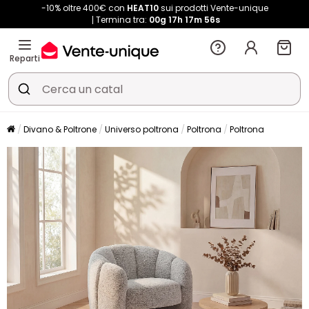
-10% oltre 400€ con
HEAT10
sui prodotti Vente-unique
Termina tra:
00g
17h
17m
56s
Reparti
Divano & Poltrone
Universo poltrona
Poltrona
Poltrona