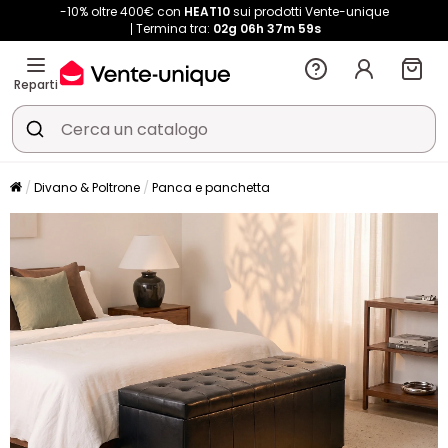
-10% oltre 400€ con
HEAT10
sui prodotti Vente-unique
Termina tra:
02g
06h
37m
59s
Reparti
Divano & Poltrone
Panca e panchetta